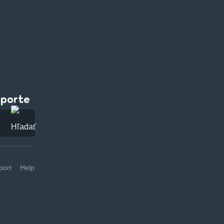
pporte
ort
Help